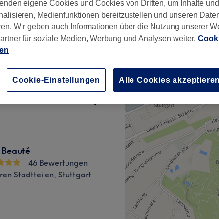
enden eigene Cookies und Cookies von Dritten, um Inhalte un
−
nalisieren, Medienfunktionen bereitzustellen und unseren Date
wertungen
ren. Wir geben auch Informationen über die Nutzung unserer W
t
artner für soziale Medien, Werbung und Analysen weiter.
Cooki
nzeiten
ien
ab
109 €
Cookie-Einstellungen
Alle Cookies akzeptiere
Spare bis zu 46%
 Beauté
46 Bewertungen
ren Stadtteilen, Stuttgart