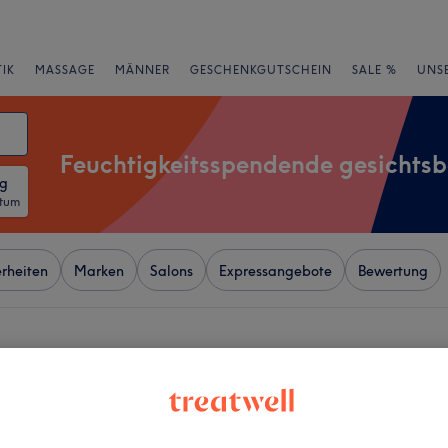
IK
MASSAGE
MÄNNER
GESCHENKGUTSCHEIN
SALE %
UNS
Feuchtigkeitsspendende gesichts
ng
atum
rheiten
Marken
Salons
Expressangebote
Bewertung
er Nähe von Neue Vorstadt,
+
wn Beauty