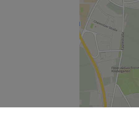
rbeitsmaterialien und
 einem besonderen Erlebnis.
 du dem Alltagsstress
 kompromisslose
nern lassen. Hier erwarten
e Beatryce Salon seit über
usführliche Beratungen und
uttgart Mitte – für alle, die
ergiss den stressigen
nden Beauty-Programm
Zurück zur Salonansicht
ch nur 3 Gehminute vom
ie Bedürfnisse deiner Haut
ielt darauf abzustimmen.
sprochen.
t.