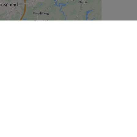
Leaflet
| ©
OpenStreetMap
contributors
Unternehmen
Über uns
Jobs
Impressum