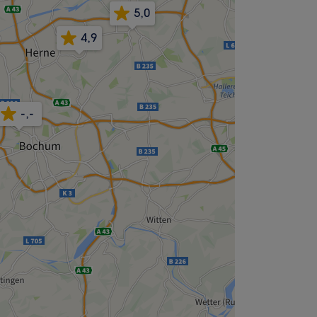
5,0
4,9
-,-