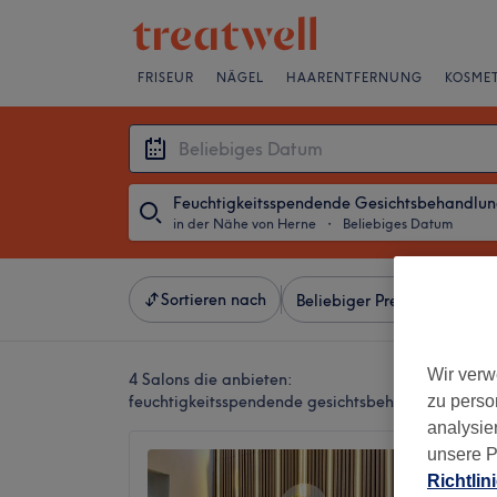
FRISEUR
NÄGEL
HAARENTFERNUNG
KOSMET
Feuchtigkeitsspendende Gesichtsbehandlu
in der Nähe von Herne
・
Beliebiges Datum
Sortieren nach
Beliebiger Preis
Besonde
Wir verw
4 Salons die anbieten:
zu perso
feuchtigkeitsspendende gesichtsbehandlung in d
analysie
unsere P
Mine's
Richtlin
5,0