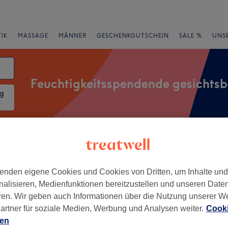
IK
MASSAGE
MÄNNER
GESCHENKGUTSCHEIN
SALE %
UNS
Feuchtigkeitsspendende gesichts
ng
rheiten
Salons
Expressangebote
Bewertung
enden eigene Cookies und Cookies von Dritten, um Inhalte un
nalisieren, Medienfunktionen bereitzustellen und unseren Date
er Nähe von Herne
ren. Wir geben auch Informationen über die Nutzung unserer W
artner für soziale Medien, Werbung und Analysen weiter.
Cooki
+
 Cosmetics
ien
11 Bewertungen
−