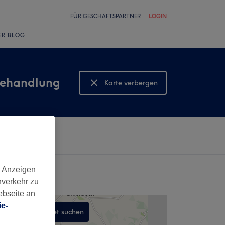
FÜR GESCHÄFTSPARTNER
LOGIN
ER BLOG
behandlung
Karte verbergen
Karte anzeigen
d Anzeigen
nverkehr zu
ebseite an
e-
In diesem Gebiet suchen