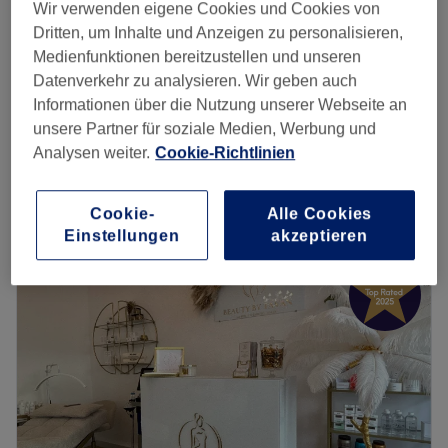
1 Std.
Spare bis zu 10%
Wir verwenden eigene Cookies und Cookies von
Dritten, um Inhalte und Anzeigen zu personalisieren,
Gesichtsbehandlung - Aquafacial
ab
134,10 €
Medienfunktionen bereitzustellen und unseren
& Reinigung
Datenverkehr zu analysieren. Wir geben auch
Spare bis zu 10%
1 Std. 30 Min.
Informationen über die Nutzung unserer Webseite an
Gesichtsbehandlung - Aquafacial
unsere Partner für soziale Medien, Werbung und
99 €
1 Std.
Analysen weiter.
Cookie-Richtlinien
Schnellansicht Saloninfos
Cookie-
Alle Cookies
Montag
10:00
–
18:00
Einstellungen
akzeptieren
Dienstag
10:00
–
18:00
Mittwoch
10:00
–
18:00
Donnerstag
10:00
–
18:00
Freitag
10:00
–
18:00
Samstag
10:00
–
18:00
Sonntag
Geschlossen
Aufgepasst, ein echter Geheimtipp ist das Kosmetikstudio