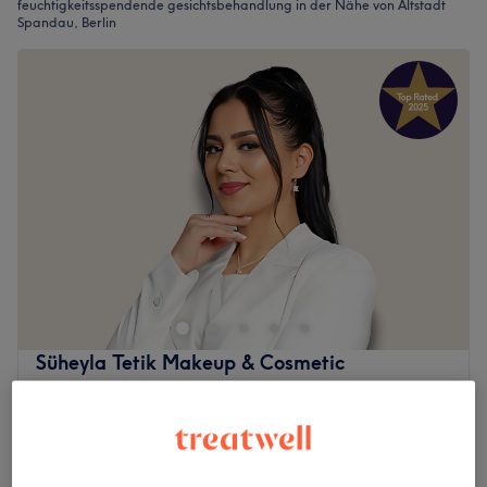
feuchtigkeitsspendende gesichtsbehandlung in der Nähe von Altstadt
Spandau, Berlin
Süheyla Tetik Makeup & Cosmetic
5,0
1079 Bewertungen
Spandau Altstadt, Berlin
Auf Karte anzeigen
Last Minute
ab
89,10 €
Gesichtsbehandlung - Aquafacial