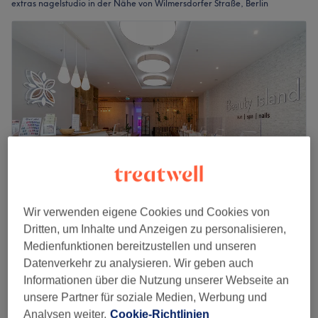
extras nagelstudio in der Nähe von Wilmersdorfer Straße, Berlin
Wir verwenden eigene Cookies und Cookies von
Beauty Island in den Wilmersdorfer Arcaden
Dritten, um Inhalte und Anzeigen zu personalisieren,
4,6
1256 Bewertungen
Medienfunktionen bereitzustellen und unseren
Wilmersdorfer Arkaden, Berlin
Datenverkehr zu analysieren. Wir geben auch
Auf Karte anzeigen
Informationen über die Nutzung unserer Webseite an
Nagelreparatur
unsere Partner für soziale Medien, Werbung und
3 €
10 Min.
Analysen weiter.
Cookie-Richtlinien