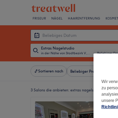
FRISEUR
NÄGEL
HAARENTFERNUNG
KOSMET
Extras Nagelstudio
in der Nähe von Stadtbezirk V, Essen
・
Beliebiges D
Sortieren nach
Beliebiger Preis
Besonde
Wir verw
zu perso
3 Salons die anbieten:
extras nagelstudio in der 
analysie
unsere P
Diamon
Richtlin
4,6
Frohnha