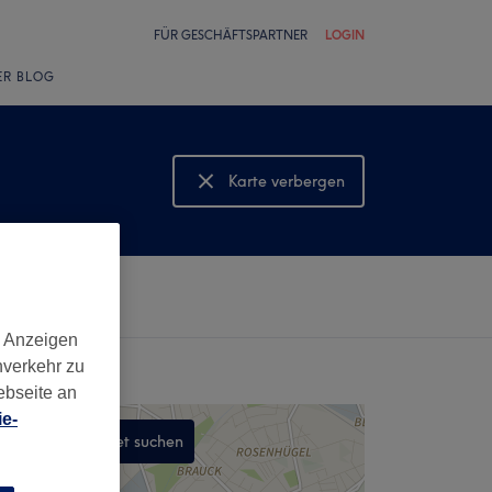
FÜR GESCHÄFTSPARTNER
LOGIN
ER BLOG
Karte verbergen
Karte anzeigen
d Anzeigen
nverkehr zu
ebseite an
e-
In diesem Gebiet suchen
,