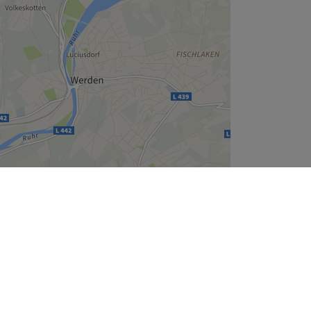
Leaflet
| ©
OpenStreetMap
contributors