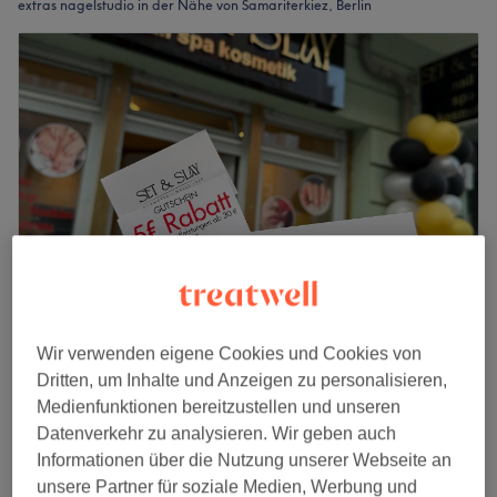
extras nagelstudio in der Nähe von Samariterkiez, Berlin
Set & Slay Nail Spa
Wir verwenden eigene Cookies und Cookies von
4,6
93 Bewertungen
Dritten, um Inhalte und Anzeigen zu personalisieren,
Friedrichshain, Berlin
Auf Karte anzeigen
Medienfunktionen bereitzustellen und unseren
Nagelreparatur pro Nagel
Datenverkehr zu analysieren. Wir geben auch
3 €
10 Min.
Informationen über die Nutzung unserer Webseite an
Schnellansicht Saloninfos
unsere Partner für soziale Medien, Werbung und