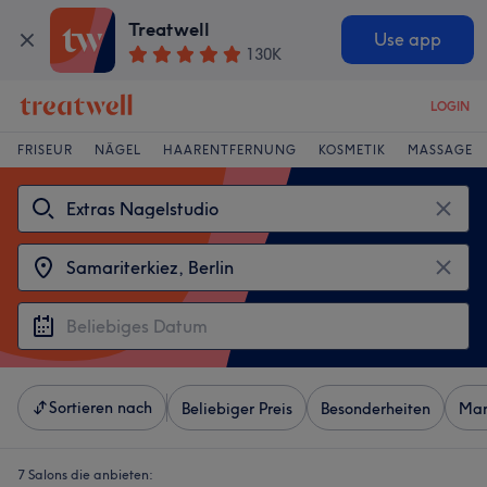
Treatwell
Use app
130K
LOGIN
FRISEUR
NÄGEL
HAARENTFERNUNG
KOSMETIK
MASSAGE
Sortieren nach
Beliebiger Preis
Besonderheiten
Mar
7 Salons die anbieten: