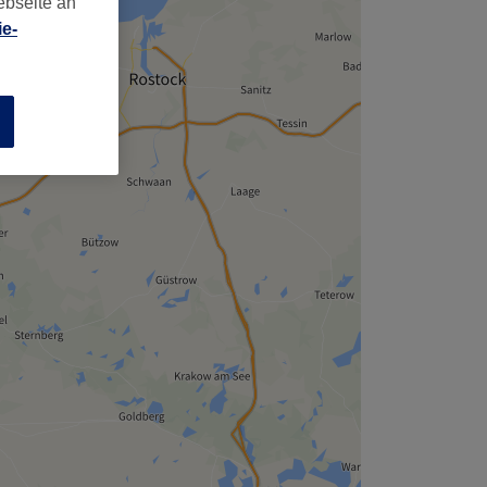
ebseite an
e-
n