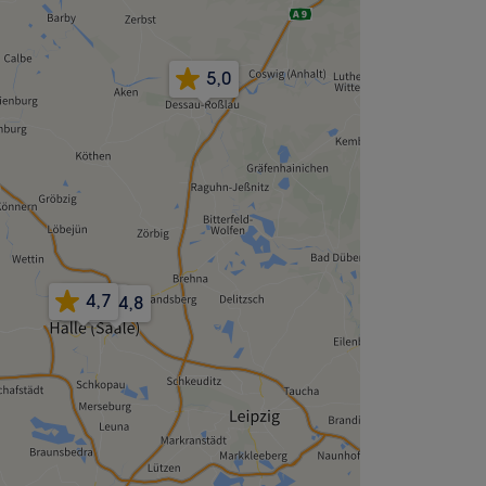
5,0
4,7
4,9
4,8