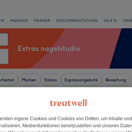
IK
MASSAGE
MÄNNER
GESCHENKGUTSCHEIN
SALE %
UNS
Extras nagelstudio
rheiten
Marken
Salons
Expressangebote
Bewertung
sen-Anhalt
+
ls-Bar
enden eigene Cookies und Cookies von Dritten, um Inhalte un
81 Bewertungen
−
nalisieren, Medienfunktionen bereitzustellen und unseren Date
dt, Halle