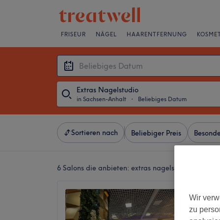
FRISEUR
NÄGEL
HAARENTFERNUNG
KOSMET
Extras Nagelstudio
in Sachsen-Anhalt
・
Beliebiges Datum
Sortieren nach
Beliebiger Preis
Besonde
6 Salons die anbieten:
extras nagelstudio in Sach
AC-Nai
Wir verw
4,9
zu perso
Innensta