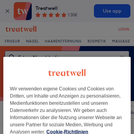
Treatwell
Use app
130K
LOGIN
FRISEUR
NÄGEL
HAARENTFERNUNG
KOSMETIK
MASSAGE
Wir verwenden eigene Cookies und Cookies von
Dritten, um Inhalte und Anzeigen zu personalisieren,
Medienfunktionen bereitzustellen und unseren
Datenverkehr zu analysieren. Wir geben auch
Sortieren nach
Beliebiger Preis
Besonderheiten
Sal
Informationen über die Nutzung unserer Webseite an
unsere Partner für soziale Medien, Werbung und
Ein Salon, der anbietet:
extras nagelstudio in Pohlheim, Hessen
Analysen weiter.
Cookie-Richtlinien