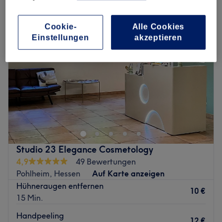
Cookie-
Alle Cookies
Einstellungen
akzeptieren
Studio 23 Elegance Cosmetology
4,9
49 Bewertungen
Pohlheim, Hessen
Auf Karte anzeigen
Hühneraugen entfernen
10 €
15 Min.
Handpeeling
12 €