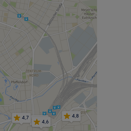
4,8
4,7
4,4
4,6