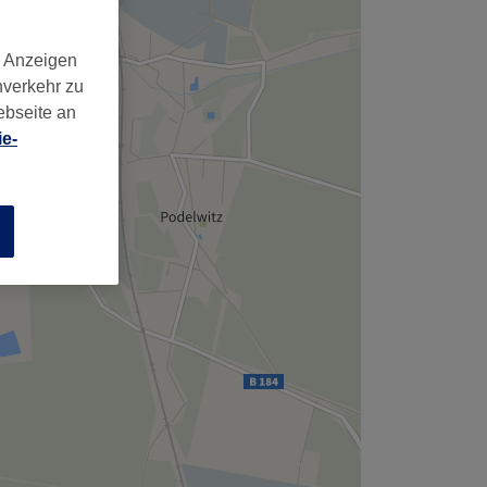
d Anzeigen
nverkehr zu
ebseite an
e-
n