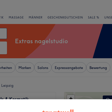
IK
MASSAGE
MÄNNER
GESCHENKGUTSCHEIN
SALE %
UNS
Extras nagelstudio
rheiten
Marken
Salons
Expressangebote
Bewertung
, Leipzig
+
ls & Kosmetik
tudio Leipzig
−
25 Bewertungen