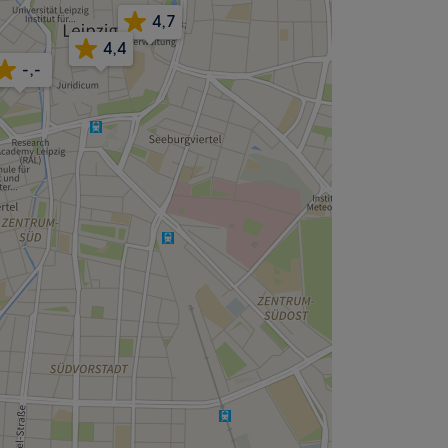
4,7
4,4
-,-