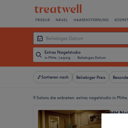
FRISEUR
NÄGEL
HAARENTFERNUNG
KOSMET
Extras Nagelstudio
in Mitte, Leipzig
・
Beliebiges Datum
Sortieren nach
Beliebiger Preis
Besonde
9 Salons die anbieten:
extras nagelstudio in Mitte
HH Nai
Nagels
4,4