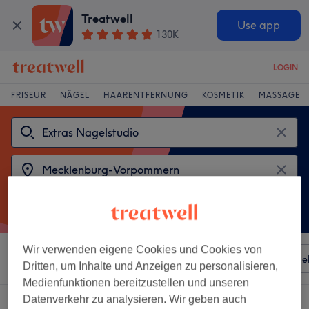
Treatwell
Use app
130K
LOGIN
FRISEUR
NÄGEL
HAARENTFERNUNG
KOSMETIK
MASSAGE
Wir verwenden eigene Cookies und Cookies von
Sortieren nach
Besonderheiten
Salons
Expressange
Dritten, um Inhalte und Anzeigen zu personalisieren,
Medienfunktionen bereitzustellen und unseren
Datenverkehr zu analysieren. Wir geben auch
2 Salons die anbieten: