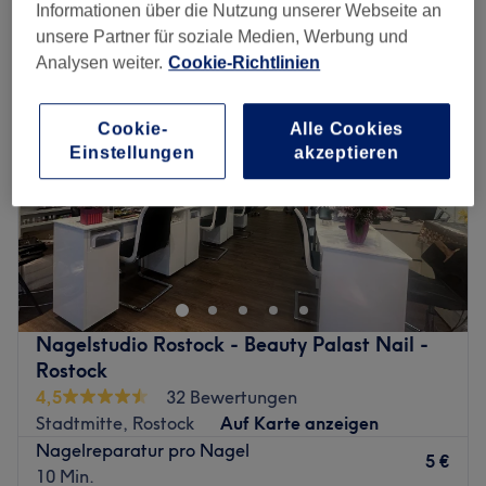
extras nagelstudio in Mecklenburg-Vorpommern
Informationen über die Nutzung unserer Webseite an
unsere Partner für soziale Medien, Werbung und
Analysen weiter.
Cookie-Richtlinien
Cookie-
Alle Cookies
Einstellungen
akzeptieren
Nagelstudio Rostock - Beauty Palast Nail -
Rostock
4,5
32 Bewertungen
Stadtmitte, Rostock
Auf Karte anzeigen
Nagelreparatur pro Nagel
5 €
10 Min.