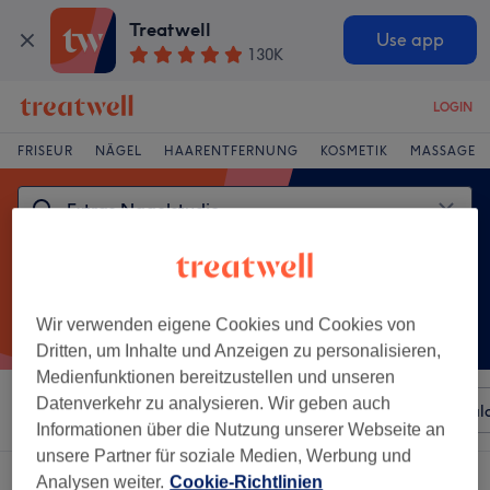
Treatwell
Use app
130K
LOGIN
FRISEUR
NÄGEL
HAARENTFERNUNG
KOSMETIK
MASSAGE
Wir verwenden eigene Cookies und Cookies von
Dritten, um Inhalte und Anzeigen zu personalisieren,
Medienfunktionen bereitzustellen und unseren
Datenverkehr zu analysieren. Wir geben auch
Sortieren nach
Beliebiger Preis
Besonderheiten
Sal
Informationen über die Nutzung unserer Webseite an
unsere Partner für soziale Medien, Werbung und
Ein Salon, der anbietet:
extras nagelstudio in Markt Schwaben, Bayern
Analysen weiter.
Cookie-Richtlinien