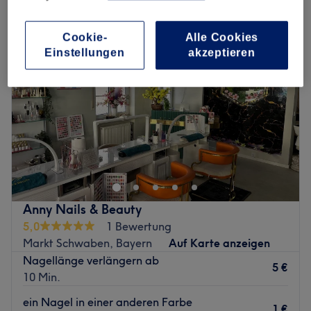
Cookie-
Alle Cookies
Einstellungen
akzeptieren
Anny Nails & Beauty
5,0
1 Bewertung
Markt Schwaben, Bayern
Auf Karte anzeigen
Nagellänge verlängern ab
5 €
10 Min.
ein Nagel in einer anderen Farbe
1 €