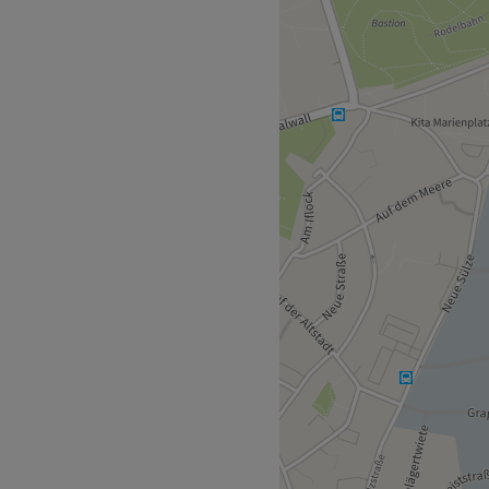
che Nagelpflege bekommst
pannende Maniküre,
urück und lasse dich
ne Nägel!
t sich nur 3 Gehminuten vom
 Lächeln. Die erfahrenen
 sich Zeit für deine
 du dich sofort wohlfühlst.
h Vietnamesisch
.
odellagen.
e Produkte