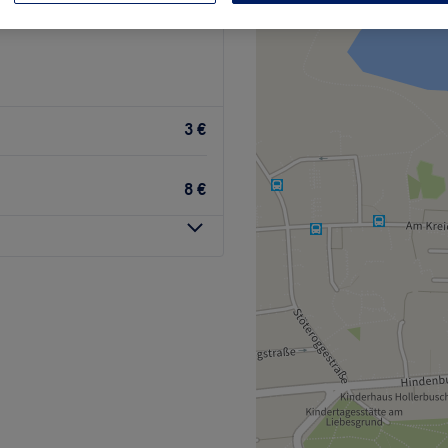
3 €
8 €