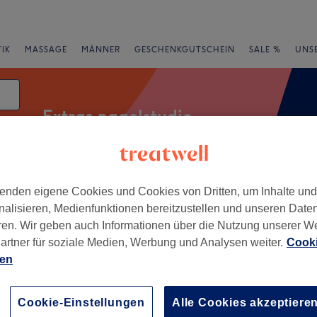
IK
MASSAGE
MÄNNER
GESCHENKGUTSCHEIN
SALE %
UNS
Extras nagelstudio
enden eigene Cookies und Cookies von Dritten, um Inhalte un
rheiten
Salons
Expressangebote
Bewertung
nalisieren, Medienfunktionen bereitzustellen und unseren Date
ren. Wir geben auch Informationen über die Nutzung unserer W
neburg, Niedersachsen
artner für soziale Medien, Werbung und Analysen weiter.
Cooki
ien
+
Lüneburg
196 Bewertungen
−
Cookie-Einstellungen
Alle Cookies akzeptiere
g, Niedersachsen