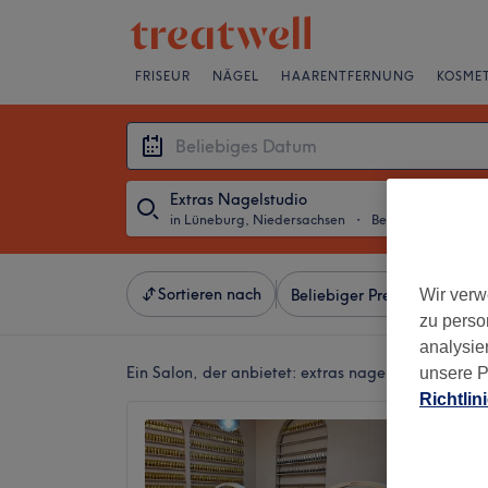
FRISEUR
NÄGEL
HAARENTFERNUNG
KOSMET
Extras Nagelstudio
in Lüneburg, Niedersachsen
・
Beliebiges Datum
Sortieren nach
Wir verw
Beliebiger Preis
Besonde
zu perso
analysie
Ein Salon, der anbietet:
extras nagelstudio in Lü
unsere P
Richtlin
El Sol 
4,9
Lünebur