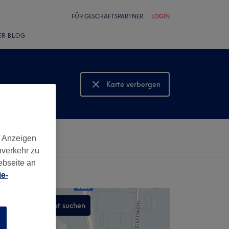
FÜR GESCHÄFTSPARTNER
LOGIN
ER BLOG
Karte verbergen
Karte anzeigen
d Anzeigen
nverkehr zu
ebseite an
e-
In diesem Gebiet suchen
n
,