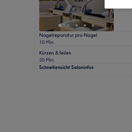
Nagelreparatur pro Nagel
10 Min.
Kürzen & feilen
20 Min.
Schnellansicht Saloninfos
Montag
10:00
–
19:00
Dienstag
10:00
–
19:00
Mittwoch
10:00
–
19:00
Donnerstag
10:00
–
19:00
Freitag
10:00
–
19:00
Samstag
10:00
–
16:00
Sonntag
Geschlossen