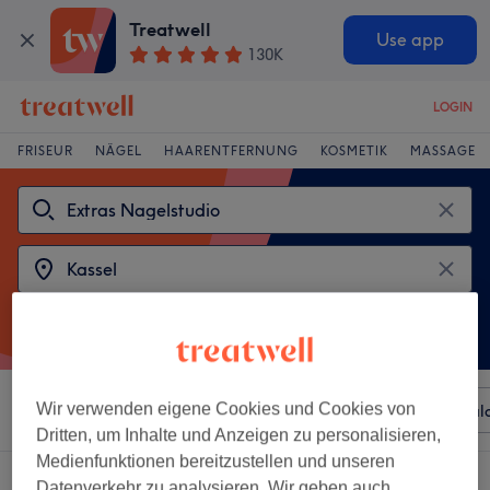
Treatwell
Use app
130K
LOGIN
FRISEUR
NÄGEL
HAARENTFERNUNG
KOSMETIK
MASSAGE
Wir verwenden eigene Cookies und Cookies von
Sortieren nach
Beliebiger Preis
Besonderheiten
Sal
Dritten, um Inhalte und Anzeigen zu personalisieren,
Medienfunktionen bereitzustellen und unseren
2 Salons die anbieten:
extras nagelstudio in Kassel
Datenverkehr zu analysieren. Wir geben auch