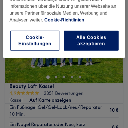
Informationen über die Nutzung unserer Webseite an
unsere Partner für soziale Medien, Werbung und
Analysen weiter.
Cookie-Richtlinien
Cookie-
Alle Cookies
Einstellungen
akzeptieren
Beauty Loft Kassel
4,9
2351 Bewertungen
Kassel
Auf Karte anzeigen
Ein Fußnagel Gel/Gel-Lack/neu/ Reparatur
10 €
10 Min.
Ein Nagel Reparatur oder Neu, kurz
8 €