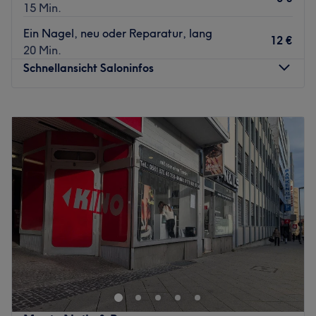
15 Min.
Ein Nagel, neu oder Reparatur, lang
12 €
20 Min.
Schnellansicht Saloninfos
Montag
09:00
–
18:00
Dienstag
09:00
–
18:00
Mittwoch
09:00
–
18:00
Donnerstag
09:00
–
18:00
Freitag
09:00
–
18:00
Samstag
09:00
–
15:00
Sonntag
Geschlossen
Beauty Loft
We make Beauty
Beauty Loft – der Ort, an dem Perfektion im Detail
beginnt.