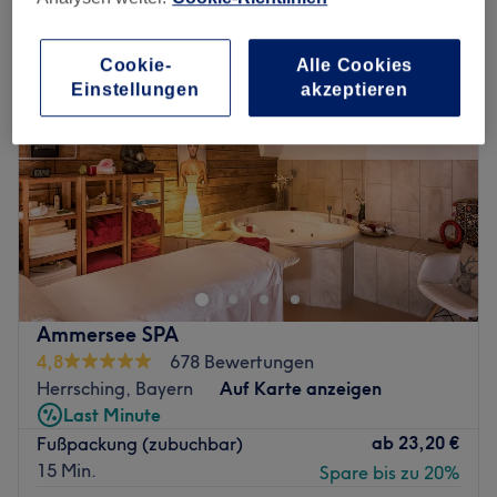
Cookie-
Alle Cookies
Einstellungen
akzeptieren
Ammersee SPA
4,8
678 Bewertungen
Herrsching, Bayern
Auf Karte anzeigen
Last Minute
ab
23,20 €
Fußpackung (zubuchbar)
15 Min.
Spare bis zu 20%