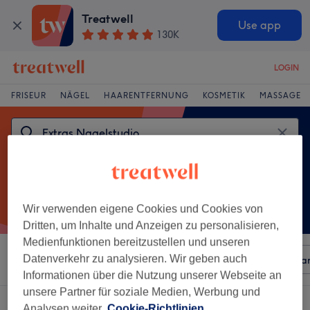
Treatwell
Use app
130K
LOGIN
FRISEUR
NÄGEL
HAARENTFERNUNG
KOSMETIK
MASSAGE
Wir verwenden eigene Cookies und Cookies von
Dritten, um Inhalte und Anzeigen zu personalisieren,
Medienfunktionen bereitzustellen und unseren
Datenverkehr zu analysieren. Wir geben auch
Sortieren nach
Beliebiger Preis
Besonderheiten
Mar
Informationen über die Nutzung unserer Webseite an
unsere Partner für soziale Medien, Werbung und
Ein Salon, der anbietet:
extras nagelstudio in Herrsching, Bayern
Analysen weiter.
Cookie-Richtlinien