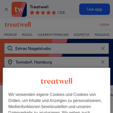
Treatwell
Use app
130K
LOGIN
FRISEUR
NÄGEL
HAARENTFERNUNG
KOSMETIK
MASSAGE
Sortieren nach
Wir verwenden eigene Cookies und Cookies von
Beliebiger Preis
Besonderheiten
Sal
Dritten, um Inhalte und Anzeigen zu personalisieren,
Medienfunktionen bereitzustellen und unseren
2 Salons die anbieten:
Datenverkehr zu analysieren. Wir geben auch