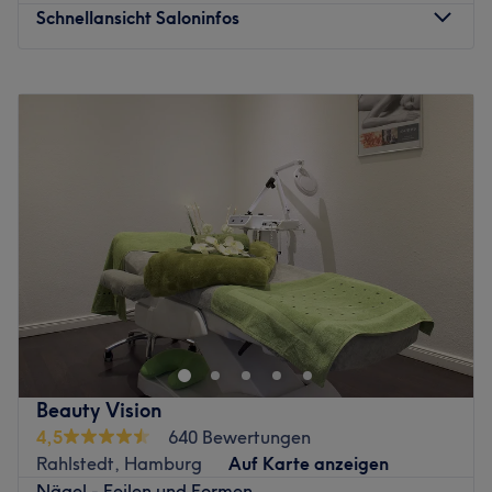
Schnellansicht Saloninfos
Montag
09:30
–
19:30
Dienstag
09:30
–
19:30
Mittwoch
09:30
–
19:30
Donnerstag
09:30
–
19:30
Freitag
09:30
–
19:30
Samstag
09:30
–
18:00
Sonntag
Geschlossen
Im professionellen Studio Naney Beauty in Hamburg-
Harburg kannst du dich entspannt zurücklehnen,
während die Experten deine Hände und Füße mit einer
großen Auswahl an langanhaltenden Lacken oder
Designs verschönern. Egal ob du dir ausgefallene Design
Beauty Vision
oder natürlich gepflegte Nägel zaubern lassen willst, bei
4,5
640 Bewertungen
der großen Auswahl an Maniküre und Pediküren,
Rahlstedt, Hamburg
Auf Karte anzeigen
langanhaltenden Lacken und Nagelmodellagen ist
Nägel - Feilen und Formen