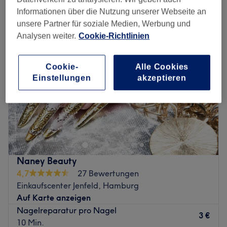
extras nagelstudio in der Nähe von Tonndorf, Hamburg
Informationen über die Nutzung unserer Webseite an
unsere Partner für soziale Medien, Werbung und
Analysen weiter.
Cookie-Richtlinien
Cookie-
Alle Cookies
Einstellungen
akzeptieren
Naney Beauty
4,7
27 Bewertungen
Einkaufscenter Jenfeld, Hamburg
Auf Karte anzeigen
Nagelreparatur pro Nagel
3 €
10 Min.