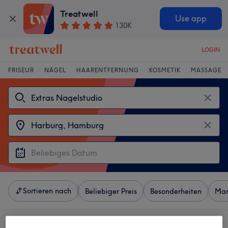
Treatwell
Use app
130K
LOGIN
FRISEUR
NÄGEL
HAARENTFERNUNG
KOSMETIK
MASSAGE
Sortieren nach
Beliebiger Preis
Besonderheiten
Mar
4 Salons die anbieten: