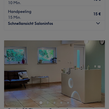
10 Min.
Handpeeling
15 €
15 Min.
Schnellansicht Saloninfos
Montag
10:00
–
19:00
Dienstag
10:00
–
19:00
Mittwoch
10:00
–
19:00
Donnerstag
10:00
–
19:00
Freitag
10:00
–
19:00
Samstag
10:00
–
18:00
Sonntag
Geschlossen
Beauty Alika bei Daria Syrotkina ist dein Ort für
Schönheit, Entspannung und individuelle Pflege im
Herzen von Gießen. Hier erwarten dich professionelle
Gesichts- und Körperbehandlungen, sanftes Waxing,
Eyelash- und Brow-Lifting, revitalisierende Haar-