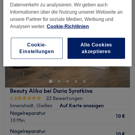
Datenverkehr zu analysieren. Wir geben auch
Informationen über die Nutzung unserer Webseite an
unsere Partner für soziale Medien, Werbung und
Analysen weiter.
Cookie-Richtlinien
Cookie-
Alle Cookies
Einstellungen
akzeptieren
Beauty Alika bei Daria Syrotkina
4,8
22 Bewertungen
Innenstadt, Gießen
Auf Karte anzeigen
Nagelreparatur
10 €
10 Min.
Nagelreparatur
10 €