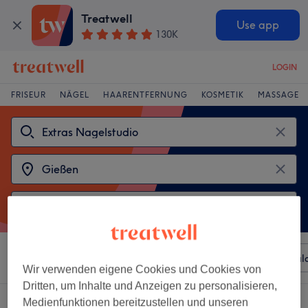
Treatwell
Use app
130K
LOGIN
FRISEUR
NÄGEL
HAARENTFERNUNG
KOSMETIK
MASSAGE
Sortieren nach
Beliebiger Preis
Besonderheiten
Sal
Wir verwenden eigene Cookies und Cookies von
Dritten, um Inhalte und Anzeigen zu personalisieren,
2 Salons die anbieten:
extras nagelstudio in der Nähe von Gießen
Medienfunktionen bereitzustellen und unseren