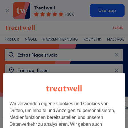
Treatwell
Use app
130K
LOGIN
FRISEUR
NÄGEL
HAARENTFERNUNG
KOSMETIK
MASSAGE
Wir verwenden eigene Cookies und Cookies von
Sortieren nach
Beliebiger Preis
Besonderheiten
Mar
Dritten, um Inhalte und Anzeigen zu personalisieren,
Medienfunktionen bereitzustellen und unseren
Datenverkehr zu analysieren. Wir geben auch
2 Salons die anbieten:
extras nagelstudio in Frintrop, Essen