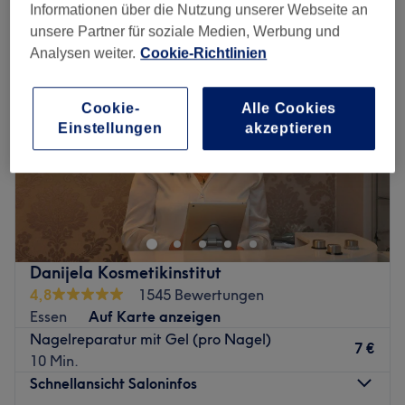
Informationen über die Nutzung unserer Webseite an
unsere Partner für soziale Medien, Werbung und
Analysen weiter.
Cookie-Richtlinien
Cookie-
Alle Cookies
Einstellungen
akzeptieren
Danijela Kosmetikinstitut
4,8
1545 Bewertungen
Essen
Auf Karte anzeigen
Nagelreparatur mit Gel (pro Nagel)
7 €
10 Min.
Schnellansicht Saloninfos