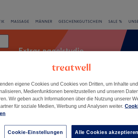
IK
MASSAGE
MÄNNER
GESCHENKGUTSCHEIN
SALE %
UNS
Extras nagelstudio
atum
Expressangebote
Bewertung
enden eigene Cookies und Cookies von Dritten, um Inhalte un
nalisieren, Medienfunktionen bereitzustellen und unseren Date
ren. Wir geben auch Informationen über die Nutzung unserer W
artner für soziale Medien, Werbung und Analysen weiter.
Cooki
rttemberg
ien
+
eauty
Cookie-Einstellungen
Alle Cookies akzeptiere
69 Bewertungen
−