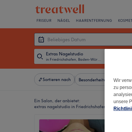
FRISEUR
NÄGEL
HAARENTFERNUNG
KOSMET
Extras Nagelstudio
in Friedrichshafen, Baden-Württemberg
・
Beliebiges D
Sortieren nach
Besonderheiten
Salons
Wir verw
zu perso
analysie
Ein Salon, der anbietet:
unsere P
extras nagelstudio in Friedrichshafen, Baden-Wü
Richtlin
Mymy B
4,3