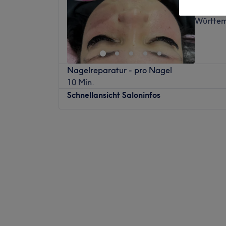
Friedric
Württe
Nagelreparatur - pro Nagel
10 Min.
Schnellansicht Saloninfos
Montag
09:00
–
19:00
Dienstag
09:00
–
19:00
Mittwoch
09:00
–
19:00
Donnerstag
09:00
–
19:00
Freitag
09:00
–
19:00
Samstag
09:00
–
18:00
Sonntag
Geschlossen
Bei Mymy Beauty in Friedrichshafen kriegst