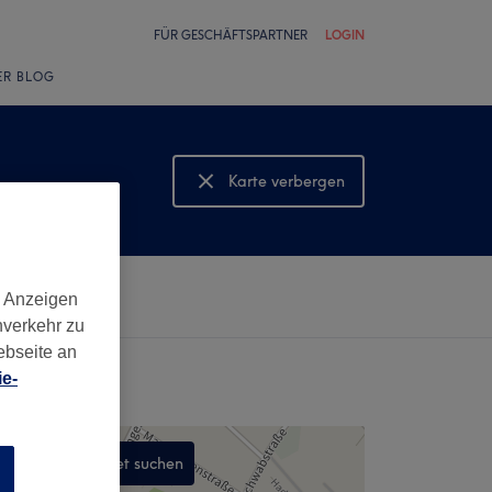
FÜR GESCHÄFTSPARTNER
LOGIN
ER BLOG
Karte verbergen
Karte anzeigen
d Anzeigen
nverkehr zu
ebseite an
e-
In diesem Gebiet suchen
n