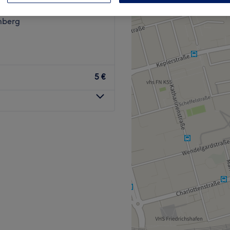
hshafen, Baden-
mberg
5 €
 du die allerschönsten