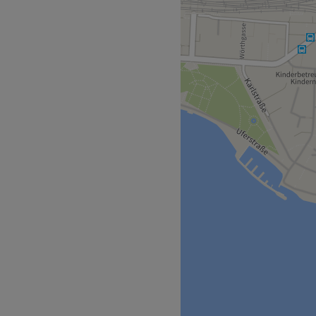
! Egal ob eine entspannende
lehne dich zurück und lass
 schöne Nägel!
ndet sich nur 2 Gehminuten
ildesignern, die es lieben
ubern. Dazu bilden sie sich
eutsch, Englisch, sowie
h
, natürliche Inhaltsstoffe,
-LAN, barrierefrei,