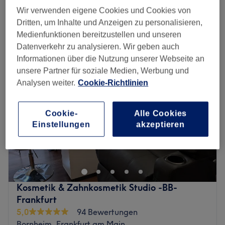
Schnellansicht Saloninfos
Wir verwenden eigene Cookies und Cookies von
Dritten, um Inhalte und Anzeigen zu personalisieren,
Medienfunktionen bereitzustellen und unseren
Montag
10:00
–
20:00
Datenverkehr zu analysieren. Wir geben auch
Dienstag
09:30
–
20:00
Informationen über die Nutzung unserer Webseite an
Mittwoch
10:00
–
20:00
unsere Partner für soziale Medien, Werbung und
Donnerstag
09:30
–
20:00
Analysen weiter.
Cookie-Richtlinien
Freitag
08:00
–
20:00
Samstag
10:00
–
16:00
Sonntag
Geschlossen
Cookie-
Alle Cookies
Einstellungen
akzeptieren
Überlasse nichts dem Zufall, sondern den Beauty-
Experten im Kosmetikstudio – Beauty Mosaic – in
Frankfurt-Ostend. Erlebe wohltuende Behandlungen,
entspannende Massagen und eine perfekte Pflege für
deine Haut und Nägel. Lass dich verwöhnen und buche
Kosmetik & Zahnkosmetik Studio -BB-
deinen Termin jetzt bequem online auf Treatwell!
Frankfurt
Auf einer wahren "Schönheitsinsel" kannst sich umfassend
5,0
94 Bewertungen
verwöhnen lassen und den Stress des Alltags vergessen.
Bornheim, Frankfurt am Main