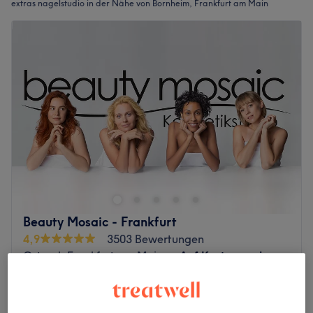
extras nagelstudio in der Nähe von Bornheim, Frankfurt am Main
Beauty Mosaic - Frankfurt
4,9
3503 Bewertungen
Ostend, Frankfurt am Main
Auf Karte anzeigen
Fussmassage zu Pediküre (nicht separat
22 €
buchbar)
25 €
20 Min.