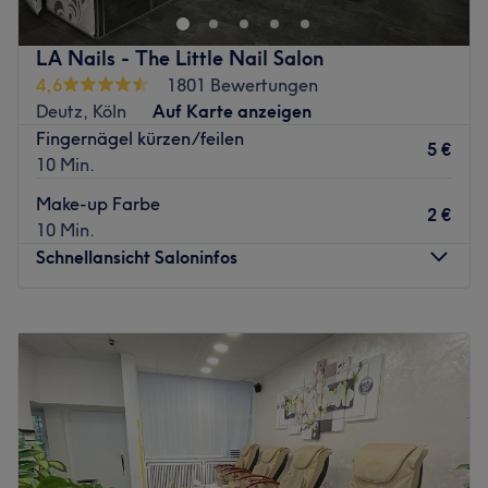
LA Nails - The Little Nail Salon
4,6
1801 Bewertungen
Deutz, Köln
Auf Karte anzeigen
Fingernägel kürzen/feilen
5 €
10 Min.
Make-up Farbe
2 €
10 Min.
Schnellansicht Saloninfos
Montag
09:30
–
19:00
Dienstag
09:30
–
19:00
Mittwoch
09:30
–
19:00
Donnerstag
09:30
–
19:00
Freitag
09:30
–
19:00
Samstag
09:30
–
18:00
Sonntag
Geschlossen