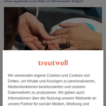
extras nagelstudio in der Nähe von Bohnenviertel, Stuttgart
Beauty Spectrum
Wir verwenden eigene Cookies und Cookies von
4,6
402 Bewertungen
Dritten, um Inhalte und Anzeigen zu personalisieren,
zu weiteren Stadtteilen, Stuttgart
Medienfunktionen bereitzustellen und unseren
Auf Karte anzeigen
Datenverkehr zu analysieren. Wir geben auch
Nagelreparatur
Informationen über die Nutzung unserer Webseite an
5 €
5 Min.
unsere Partner für soziale Medien, Werbung und