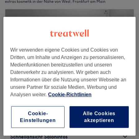
extras kosmetik in der Nähe von West, Frankfurt am Main
Wir verwenden eigene Cookies und Cookies von
Dritten, um Inhalte und Anzeigen zu personalisieren,
Medienfunktionen bereitzustellen und unseren
Datenverkehr zu analysieren. Wir geben auch
Informationen über die Nutzung unserer Webseite an
unsere Partner für soziale Medien, Werbung und
Analysen weiter.
Cookie-Richtlinien
Casa Bellissima, Bad Soden am Taunus
4,2
7 Bewertungen
Bad Soden
Auf Karte anzeigen
Cookie-
Alle Cookies
Einstellungen
akzeptieren
Klebe Wimpern
10 €
10 Min.
Schnellansicht Saloninfos