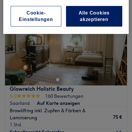
Cookie-
Alle Cookies
Einstellungen
akzeptieren
Glowreich Holistic Beauty
5,0
160 Bewertungen
Saarland
Auf Karte anzeigen
Browlifting inkl. Zupfen & Färben &
75 €
Laminierung
1 Std.
Schnellansicht Saloninfos