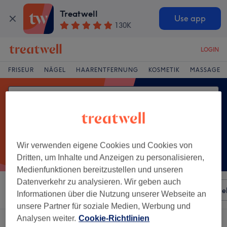
Treatwell
Use app
130K
LOGIN
FRISEUR
NÄGEL
HAARENTFERNUNG
KOSMETIK
MASSAGE
Wir verwenden eigene Cookies und Cookies von
Dritten, um Inhalte und Anzeigen zu personalisieren,
Medienfunktionen bereitzustellen und unseren
Datenverkehr zu analysieren. Wir geben auch
Sortieren nach
Besonderheiten
Salons
Expressange
Informationen über die Nutzung unserer Webseite an
unsere Partner für soziale Medien, Werbung und
Analysen weiter.
Cookie-Richtlinien
Ein Salon, der anbietet:
extras kosmetik in Weiskirchen