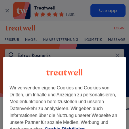
Treatwell
Use app
130K
LOGIN
FRISEUR
NÄGEL
HAARENTFERNUNG
KOSMETIK
MASSAGE
Wir verwenden eigene Cookies und Cookies von
Dritten, um Inhalte und Anzeigen zu personalisieren,
Medienfunktionen bereitzustellen und unseren
Sortieren nach
Beliebiger Preis
Besonderheiten
Mar
Datenverkehr zu analysieren. Wir geben auch
Informationen über die Nutzung unserer Webseite an
unsere Partner für soziale Medien, Werbung und
Ein Salon, der anbietet:
extras kosmetik in Waltershausen, Thüringen