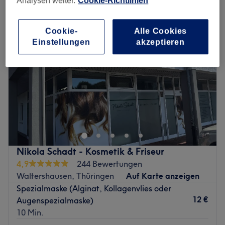
Analysen weiter.
Cookie-Richtlinien
Cookie-
Alle Cookies
Einstellungen
akzeptieren
Nikola Schadt - Kosmetik & Friseur
4,9
244 Bewertungen
Waltershausen, Thüringen
Auf Karte anzeigen
Spezialmaske (Alginat, Kollagenvlies oder
12 €
Augenspezialmaske)
10 Min.