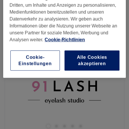
Ampulle (zubuchbar)
10 €
Dritten, um Inhalte und Anzeigen zu personalisieren,
10 Min.
Medienfunktionen bereitzustellen und unseren
Augenpads (zubuchbar)
Datenverkehr zu analysieren. Wir geben auch
10 €
10 Min.
Informationen über die Nutzung unserer Webseite an
Schnellansicht Saloninfos
unsere Partner für soziale Medien, Werbung und
Analysen weiter.
Cookie-Richtlinien
Montag
10:30
–
18:00
Dienstag
10:30
–
18:00
Cookie-
Alle Cookies
Mittwoch
10:30
–
18:00
Einstellungen
akzeptieren
Donnerstag
10:30
–
18:00
Freitag
10:30
–
18:00
Samstag
10:30
–
15:00
Sonntag
Geschlossen
Um einen müden und matten Teint zum Strahlen zu
bringen, solltest du dem Beautysalon Sena Kosmetik in
der Lindenallee 79 einen Besuch abstatten. Mit seiner
zentralen Lage ist dieser tolle Salon in der Essener