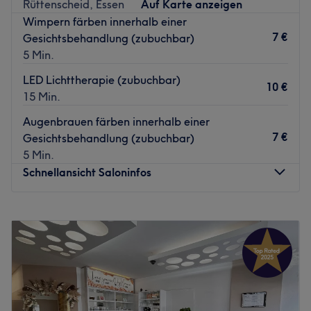
Rüttenscheid, Essen
Auf Karte anzeigen
Wimpern färben innerhalb einer
7 €
Gesichtsbehandlung (zubuchbar)
5 Min.
LED Lichttherapie (zubuchbar)
10 €
15 Min.
Augenbrauen färben innerhalb einer
7 €
Gesichtsbehandlung (zubuchbar)
5 Min.
Schnellansicht Saloninfos
Montag
10:00
–
18:00
Dienstag
10:00
–
18:00
Mittwoch
10:00
–
18:00
Donnerstag
10:00
–
18:00
Freitag
10:00
–
18:00
Samstag
13:00
–
17:00
Sonntag
Geschlossen