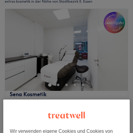
extras kosmetik in der Nähe von Stadtbezirk II, Essen
Sena Kosmetik
4,9
396 Bewertungen
Stadtbezirk I, Essen
Auf Karte anzeigen
Augenmaske (zubuchbar)
10 €
10 Min.
Wir verwenden eigene Cookies und Cookies von