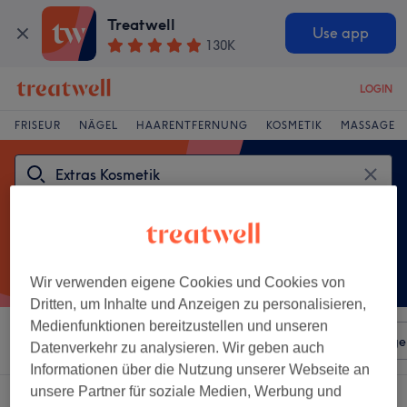
Treatwell
Use app
130K
LOGIN
FRISEUR
NÄGEL
HAARENTFERNUNG
KOSMETIK
MASSAGE
Wir verwenden eigene Cookies und Cookies von
Dritten, um Inhalte und Anzeigen zu personalisieren,
Medienfunktionen bereitzustellen und unseren
Sortieren nach
Beliebiger Preis
Salons
Expressange
Datenverkehr zu analysieren. Wir geben auch
Informationen über die Nutzung unserer Webseite an
unsere Partner für soziale Medien, Werbung und
Ein Salon, der anbietet: