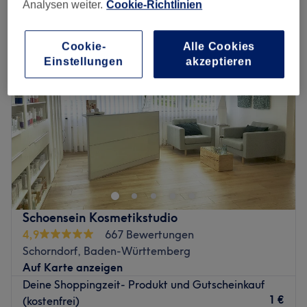
extras kosmetik in Schorndorf, Baden-Württemberg
Analysen weiter.
Cookie-Richtlinien
Cookie-
Alle Cookies
Einstellungen
akzeptieren
Schoensein Kosmetikstudio
4,9
667 Bewertungen
Schorndorf, Baden-Württemberg
Auf Karte anzeigen
Deine Shoppingzeit- Produkt und Gutscheinkauf
1 €
(kostenfrei)