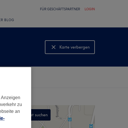
FÜR GESCHÄFTSPARTNER
LOGIN
ER BLOG
Karte verbergen
Karte anzeigen
d Anzeigen
nverkehr zu
ebseite an
In diesem Gebiet suchen
e-
,