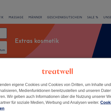
IK
MASSAGE
MÄNNER
GESCHENKGUTSCHEIN
SALE %
UNS
Extras kosmetik
atum
rheiten
Marken
Salons
Expressangebote
Bewertung
e von Rathaus, Stuttgart
enden eigene Cookies und Cookies von Dritten, um Inhalte un
nalisieren, Medienfunktionen bereitzustellen und unseren Date
ren. Wir geben auch Informationen über die Nutzung unserer W
+
hetik
artner für soziale Medien, Werbung und Analysen weiter.
Cooki
931 Bewertungen
−
ien
tuttgart