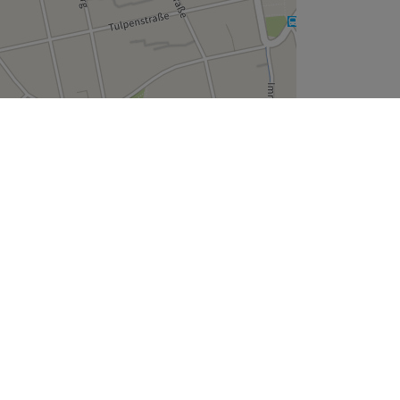
Leaflet
| ©
OpenStreetMap
contributors
Unternehmen
Über uns
Jobs