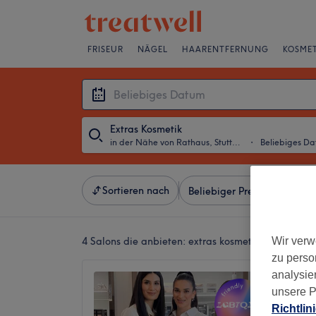
FRISEUR
NÄGEL
HAARENTFERNUNG
KOSMET
Extras Kosmetik
in der Nähe von Rathaus, Stuttgart
・
Beliebiges D
Sortieren nach
Beliebiger Preis
Besonde
4 Salons die anbieten:
extras kosmetik in der Näh
Wir verw
zu perso
analysie
Majest
unsere P
4,7
Richtlin
Mitte, S