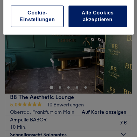
extras kosmetik in der Nähe von Innenstadt, Offenbach
Cookie-
Alle Cookies
Einstellungen
akzeptieren
BB The Aesthetic Lounge
5,0
10 Bewertungen
Oberrad, Frankfurt am Main
Auf Karte anzeigen
Ampulle BABOR
7 €
10 Min.
Schnellansicht Saloninfos