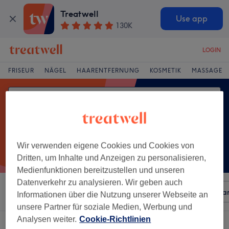
Treatwell
Use app
130K
LOGIN
FRISEUR
NÄGEL
HAARENTFERNUNG
KOSMETIK
MASSAGE
Wir verwenden eigene Cookies und Cookies von
Dritten, um Inhalte und Anzeigen zu personalisieren,
Medienfunktionen bereitzustellen und unseren
Datenverkehr zu analysieren. Wir geben auch
Sortieren nach
Beliebiger Preis
Besonderheiten
Mar
Informationen über die Nutzung unserer Webseite an
unsere Partner für soziale Medien, Werbung und
Analysen weiter.
Cookie-Richtlinien
Ein Salon, der anbietet: