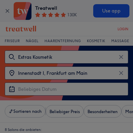
Treatwell
Use app
130K
LOGIN
FRISEUR
NÄGEL
HAARENTFERNUNG
KOSMETIK
MASSAGE
Sortieren nach
Beliebiger Preis
Besonderheiten
Mar
8 Salons die anbieten: