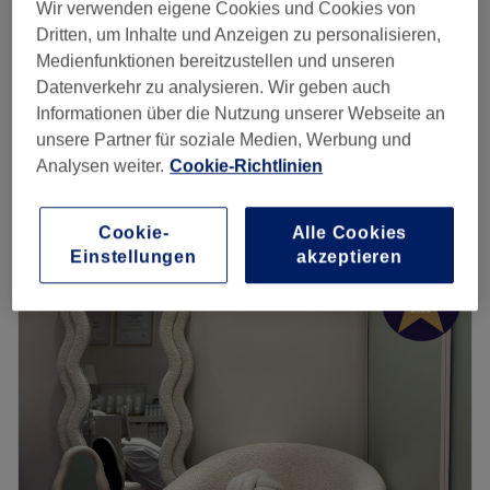
Wir verwenden eigene Cookies und Cookies von
Maniküre
Dritten, um Inhalte und Anzeigen zu personalisieren,
43 €
50 Min.
Medienfunktionen bereitzustellen und unseren
Datenverkehr zu analysieren. Wir geben auch
Spa Maniküre inkl. Handbad, Peeling,
Informationen über die Nutzung unserer Webseite an
ab
65 €
Massage, Maske & Creme
unsere Partner für soziale Medien, Werbung und
1 Std. - 1 Std. 15 Min.
Analysen weiter.
Cookie-Richtlinien
Schnellansicht Saloninfos
Cookie-
Alle Cookies
Montag
Geschlossen
Einstellungen
akzeptieren
Dienstag
10:00
–
19:00
Mittwoch
10:00
–
19:00
Donnerstag
10:00
–
19:00
Freitag
10:00
–
19:00
Samstag
10:00
–
16:00
Sonntag
Geschlossen
Ob Pflege oder im Kampf gegen Zeichen der Zeit – im
Kosmetikstudio Zeitraum Hautpflege erleben in Frankfurt