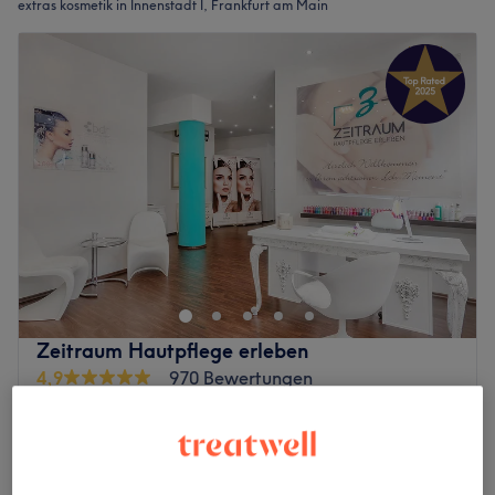
extras kosmetik in Innenstadt I, Frankfurt am Main
Zeitraum Hautpflege erleben
4,9
970 Bewertungen
Innenstadt, Frankfurt am Main
Auf Karte anzeigen
Ampulle (zubuchbar)
20 €
5 Min.