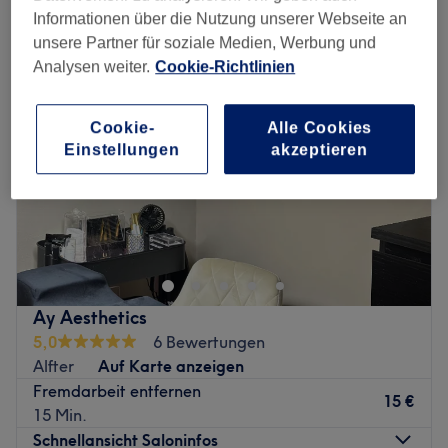
extras kosmetik in der Nähe von Hardtberg, Bonn
Informationen über die Nutzung unserer Webseite an
unsere Partner für soziale Medien, Werbung und
Analysen weiter.
Cookie-Richtlinien
Cookie-
Alle Cookies
Einstellungen
akzeptieren
Ay Aesthetics
5,0
6 Bewertungen
Alfter
Auf Karte anzeigen
Fremdarbeit entfernen
15 €
15 Min.
Schnellansicht Saloninfos