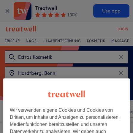
Treatwell
Use app
130K
LOGIN
FRISEUR
NÄGEL
HAARENTFERNUNG
KOSMETIK
MASSAGE
Wir verwenden eigene Cookies und Cookies von
Sortieren nach
Beliebiger Preis
Salons
Expressange
Dritten, um Inhalte und Anzeigen zu personalisieren,
Medienfunktionen bereitzustellen und unseren
2 Salons die anbieten:
Datenverkehr zu analysieren. Wir geben auch