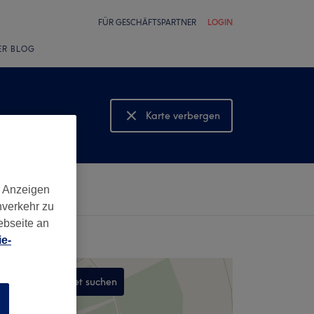
FÜR GESCHÄFTSPARTNER
LOGIN
ER BLOG
Karte verbergen
Karte anzeigen
d Anzeigen
nverkehr zu
ebseite an
e-
In diesem Gebiet suchen
n
,