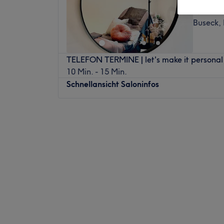
4,9
Buseck,
TELEFON TERMINE | let's make it personal
10 Min. - 15 Min.
Schnellansicht Saloninfos
Montag
11:30
–
20:00
Dienstag
14:00
–
20:00
Mittwoch
11:30
–
20:00
Donnerstag
11:30
–
20:00
Freitag
10:00
–
19:00
Samstag
14:00
–
18:00
Sonntag
Geschlossen
Bei Permanent Make-Up | Schäfer - Cosm
Mittelhessen in Buseck verstecken sich Me