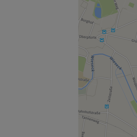
 sich schon immer einen
cht hat, ist hier genau
mm vorbei und buche deinen
er per App mit Treatwell.
s kompetente Team ist
eich spezialisiert. Hier wirst
a verwöhnt. Ob tiefen-
Nneedling oder das BB-
 dank einer dauerhaften
es Aussehen durch ein
 du in den besten Händen.
 hervorheben und komm
Zurück zur Salonansicht