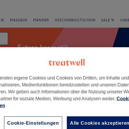
IK
MASSAGE
MÄNNER
GESCHENKGUTSCHEIN
SALE %
UNS
Extras kosmetik
enden eigene Cookies und Cookies von Dritten, um Inhalte un
essangebote
Bewertung
nalisieren, Medienfunktionen bereitzustellen und unseren Date
ren. Wir geben auch Informationen über die Nutzung unserer W
, Hessen
artner für soziale Medien, Werbung und Analysen weiter.
Cooki
ien
+
NENT MAKE UP
R | cosmedical
−
Cookie-Einstellungen
Alle Cookies akzeptiere
ment mittelhessen