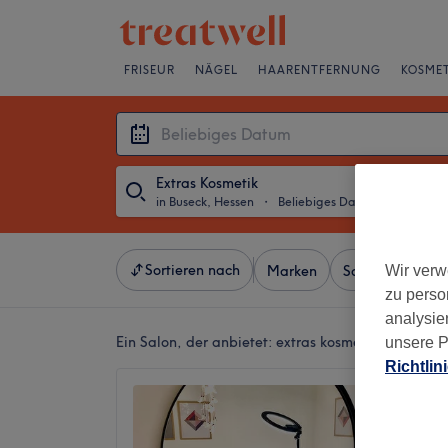
FRISEUR
NÄGEL
HAARENTFERNUNG
KOSMET
Extras Kosmetik
in Buseck, Hessen
・
Beliebiges Datum
Sortieren nach
Wir verw
Marken
Salons
Expr
zu perso
analysie
Ein Salon, der anbietet:
extras kosmetik in Buseck
unsere P
Richtlin
PERMA
SCHÆFE
depart