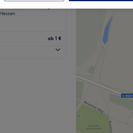
259 Bewertungen
 Hessen
ab
1 €
edical Department
thoden und Techniken für