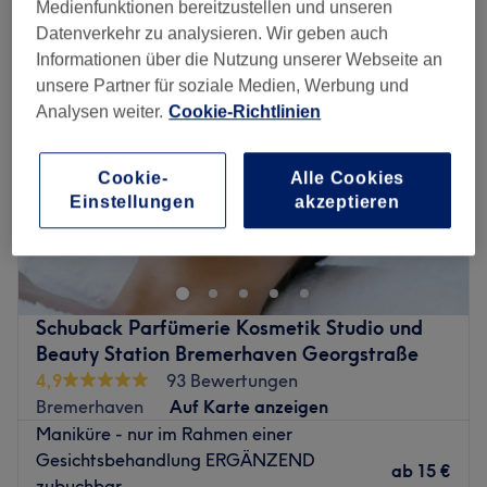
Medienfunktionen bereitzustellen und unseren
Datenverkehr zu analysieren. Wir geben auch
Informationen über die Nutzung unserer Webseite an
unsere Partner für soziale Medien, Werbung und
Analysen weiter.
Cookie-Richtlinien
Cookie-
Alle Cookies
Einstellungen
akzeptieren
Schuback Parfümerie Kosmetik Studio und
Beauty Station Bremerhaven Georgstraße
4,9
93 Bewertungen
Bremerhaven
Auf Karte anzeigen
Maniküre - nur im Rahmen einer
Gesichtsbehandlung ERGÄNZEND
ab
15 €
zubuchbar