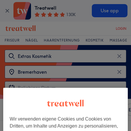
Treatwell
Use app
130K
LOGIN
FRISEUR
NÄGEL
HAARENTFERNUNG
KOSMETIK
MASSAGE
Sortieren nach
Beliebiger Preis
Marken
Salons
E
Wir verwenden eigene Cookies und Cookies von
Dritten, um Inhalte und Anzeigen zu personalisieren,
2 Salons die anbieten:
extras kosmetik in Bremerhaven