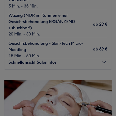
5 Min. - 35 Min.
Waxing (NUR im Rahmen einer
Gesichtsbehandlung ERGÄNZEND
ab
29 €
zubuchbar!)
20 Min. - 30 Min.
Gesichtsbehandlung - Skin-Tech Micro-
ab
89 €
Needling
15 Min. - 50 Min.
Schnellansicht Saloninfos
Montag
09:00
–
18:00
Dienstag
09:00
–
18:00
Mittwoch
09:00
–
18:00
Donnerstag
09:00
–
18:00
Freitag
09:00
–
18:00
Samstag
09:00
–
13:00
Sonntag
Geschlossen