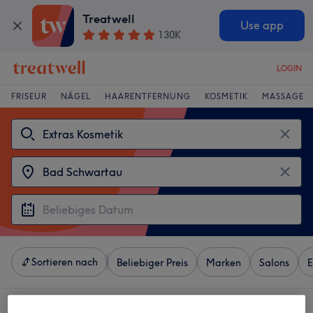
Treatwell
Use app
130K
LOGIN
FRISEUR
NÄGEL
HAARENTFERNUNG
KOSMETIK
MASSAGE
Sortieren nach
Beliebiger Preis
Marken
Salons
E
3 Salons die anbieten:
extras kosmetik in der Nähe von Bad Schwartau