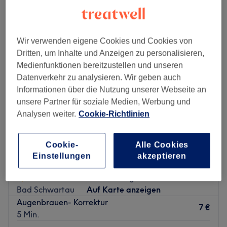
Wir verwenden eigene Cookies und Cookies von
Dritten, um Inhalte und Anzeigen zu personalisieren,
Medienfunktionen bereitzustellen und unseren
Datenverkehr zu analysieren. Wir geben auch
Informationen über die Nutzung unserer Webseite an
unsere Partner für soziale Medien, Werbung und
Analysen weiter.
Cookie-Richtlinien
Cookie-
Alle Cookies
Das Sonnenstudio - Place 2b Beauty
Einstellungen
akzeptieren
Kosmetikinstitut
4,9
861 Bewertungen
Bad Schwartau
Auf Karte anzeigen
Augenbrauen- Korrektur
7 €
5 Min.