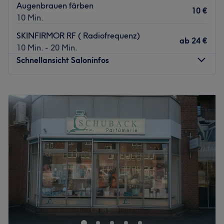
Augenbrauen färben
10 €
10 Min.
SKINFIRMOR RF ( Radiofrequenz)
ab
24 €
10 Min. - 20 Min.
Schnellansicht Saloninfos
Montag
09:00
–
18:00
Dienstag
09:00
–
19:00
Mittwoch
09:00
–
18:00
Donnerstag
09:00
–
19:00
Freitag
09:00
–
18:00
Samstag
Geschlossen
Sonntag
Geschlossen
Gesichtsbehandlungen auf höchstem Niveau gibt es bei
'Das Sonnenstudio - Place 2b Beauty Kosmetikstudio'. Das
zertifizierte Babor-Institut ist die richtige Adresse für alle
Beauty-Begeisterte in Bad Schwartau! Buche jetzt deinen