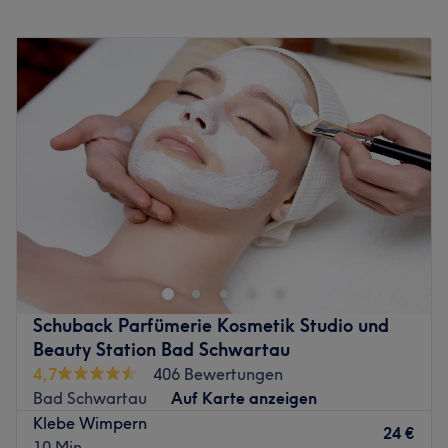
Montag
09:00
–
18:00
Dienstag
09:00
–
18:00
Mittwoch
09:00
–
18:00
Donnerstag
09:00
–
18:00
Freitag
09:00
–
18:00
Samstag
09:00
–
13:30
Sonntag
Geschlossen
ALLE Luxusmarken der Welt vereint! Dieses
herausragende Schuback-Konzept und
Alleinstellungsmerkmal gibt es sonst nirgendwo.
Willkommen in dieser einzigartigen Welt. Nutze die
Kompetenz und Spezialisierung von Luxus-Marken wie
Schuback Parfümerie Kosmetik Studio und
BABOR, BIOEFFECT, RIVOLI oder SISLEY. Individuell auf
Beauty Station Bad Schwartau
dich abgestimmte Behandlungskonzepte und modernste
4,7
406 Bewertungen
Skin-Tech-Behandlungen in der Schuback Kosmetik-
Bad Schwartau
Auf Karte anzeigen
Lounge sorgen für strahlendes, vitales Aussehen. Alles,
Klebe Wimpern
was du tun musst, ist der Kosmetikerin, der heimlichen
24 €
10 Min.