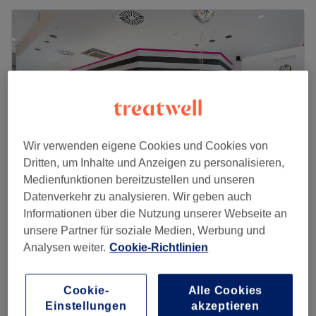
Wir verwenden eigene Cookies und Cookies von
Dritten, um Inhalte und Anzeigen zu personalisieren,
Medienfunktionen bereitzustellen und unseren
Datenverkehr zu analysieren. Wir geben auch
Waxcat - Hamburger Meile
Informationen über die Nutzung unserer Webseite an
4,8
267 Bewertungen
unsere Partner für soziale Medien, Werbung und
Mundsburg, Hamburg
Auf Karte anzeigen
Analysen weiter.
Cookie-Richtlinien
Eingewachsene Haare entfernen
15 €
10 Min.
Cookie-
Alle Cookies
Schnellansicht Saloninfos
Einstellungen
akzeptieren