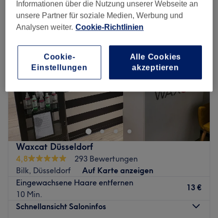
Informationen über die Nutzung unserer Webseite an
unsere Partner für soziale Medien, Werbung und
Analysen weiter.
Cookie-Richtlinien
Cookie-
Alle Cookies
Einstellungen
akzeptieren
Waxcat Düsseldorf
4,8
293 Bewertungen
Bilk, Düsseldorf
Auf Karte anzeigen
Eingewachsene Haare entfernen
13 €
10 Min.
Schnellansicht Saloninfos