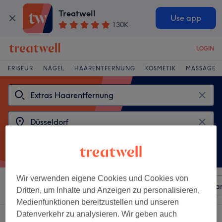
Treatwell
Use app
130K
LOGIN
FRISEUR
NÄGEL
HAARENTFERNUNG
KOSMETIK
MASSAGE
Wir verwenden eigene Cookies und Cookies von
Sortieren nach
Beliebiger Preis
Besonderheiten
Mar
Dritten, um Inhalte und Anzeigen zu personalisieren,
Medienfunktionen bereitzustellen und unseren
Datenverkehr zu analysieren. Wir geben auch
2 Salons die anbieten:
extras haarentfernung in Düsseldorf