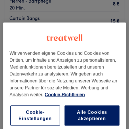
Herren - Bartpflege
8 €
20 Min.
Curtain Bangs
15 €
10 Min.
Schnellansicht Saloninfos
Montag
10:00
–
18:00
Wir verwenden eigene Cookies und Cookies von
Dienstag
10:00
–
18:00
Dritten, um Inhalte und Anzeigen zu personalisieren,
Mittwoch
10:00
–
18:00
Medienfunktionen bereitzustellen und unseren
Donnerstag
10:00
–
18:00
Datenverkehr zu analysieren. Wir geben auch
Freitag
10:00
–
18:00
Informationen über die Nutzung unserer Webseite an
Samstag
10:00
–
18:00
unsere Partner für soziale Medien, Werbung und
Sonntag
Geschlossen
Analysen weiter.
Cookie-Richtlinien
The Cut – der Haarschnitt, der dich glücklich machen
wird. In der Kantstraße mitten im Herzen von Berlin-
Cookie-
Alle Cookies
Charlottenburg, in der Nähe der Fußgängerzone,
Einstellungen
akzeptieren
bekommst du garantiert deine Wunschhaarpracht