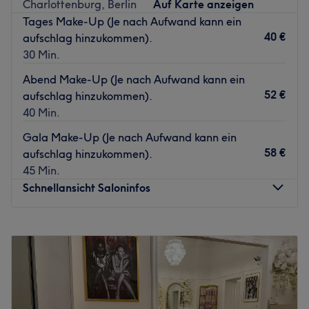
Charlottenburg, Berlin
Auf Karte anzeigen
Damen oder Herren - das Team vom Salon Shelie
Tages Make-Up (Je nach Aufwand kann ein
verstehen das Friseur-Handwerk. Aber überzeugen Sie
40 €
aufschlag hinzukommen).
sich doch selbst und kommen Sie vorbei. Hier können Sie
30 Min.
Ihren persönlichen Wunschtermin online buchen.
Abend Make-Up (Je nach Aufwand kann ein
Zurück zur Salonansicht
52 €
aufschlag hinzukommen).
40 Min.
Gala Make-Up (Je nach Aufwand kann ein
58 €
aufschlag hinzukommen).
45 Min.
Schnellansicht Saloninfos
Montag
Geschlossen
Dienstag
10:00
–
18:00
Mittwoch
10:00
–
18:00
Donnerstag
10:00
–
18:00
Freitag
10:00
–
18:00
Samstag
10:00
–
14:00