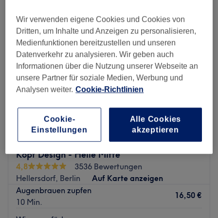
extras friseur in der Nähe von Regine-Hildebrandt-Park, Berlin
Wir verwenden eigene Cookies und Cookies von
Dritten, um Inhalte und Anzeigen zu personalisieren,
Medienfunktionen bereitzustellen und unseren
Datenverkehr zu analysieren. Wir geben auch
Informationen über die Nutzung unserer Webseite an
unsere Partner für soziale Medien, Werbung und
Analysen weiter.
Cookie-Richtlinien
Cookie-
Alle Cookies
Einstellungen
akzeptieren
Kopf Design - Helle Mitte
4,8
3536 Bewertungen
Hellersdorf, Berlin
Auf Karte anzeigen
Augenbrauen zupfen
16,50 €
10 Min.