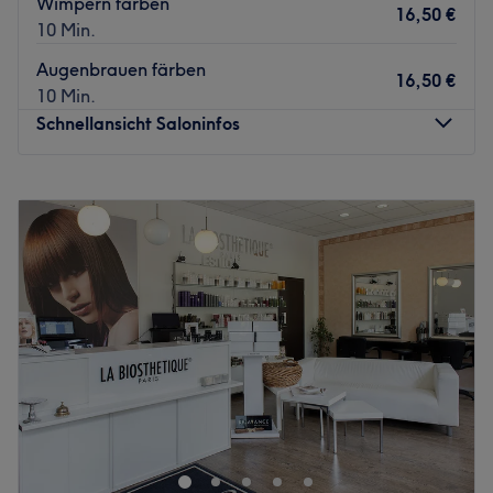
Wimpern färben
16,50 €
10 Min.
Augenbrauen färben
16,50 €
10 Min.
Schnellansicht Saloninfos
Montag
08:00
–
18:00
Dienstag
08:00
–
18:00
Mittwoch
08:00
–
18:00
Donnerstag
08:00
–
18:00
Freitag
08:00
–
18:00
Samstag
08:00
–
15:00
Sonntag
Geschlossen
Wie immer war gestern – so lautet das Motto des
Friseursalons Kopf Design – Helle Mitte in der Janusz-
Korczak-Straße 29 in Berlin. Probiere es am besten selbst
aus. Warte nicht länger und buche deinen persönlichen