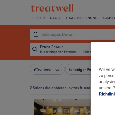
FRISEUR
NÄGEL
HAARENTFERNUNG
KOSMET
Extras Friseur
in der Nähe von Potsdam
・
Beliebiges Datum
Sortieren nach
Wir verw
Beliebiger Preis
Besonde
zu perso
analysie
2 Salons die anbieten:
extras friseur in der Nähe
unsere P
Richtlin
BB Bar
4,8
2392 Be