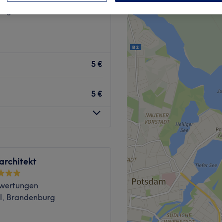
erg, Potsdam
5 €
5 €
architekt
wertungen
l, Brandenburg