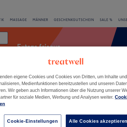
IK
MASSAGE
MÄNNER
GESCHENKGUTSCHEIN
SALE %
UNS
Extras friseur
enden eigene Cookies und Cookies von Dritten, um Inhalte un
rheiten
Salons
Expressangebote
Bewertung
nalisieren, Medienfunktionen bereitzustellen und unseren Date
ren. Wir geben auch Informationen über die Nutzung unserer W
 von Potsdam
artner für soziale Medien, Werbung und Analysen weiter.
Cooki
ien
+
bershop - Babelsberg
−
Cookie-Einstellungen
Alle Cookies akzeptiere
wertungen