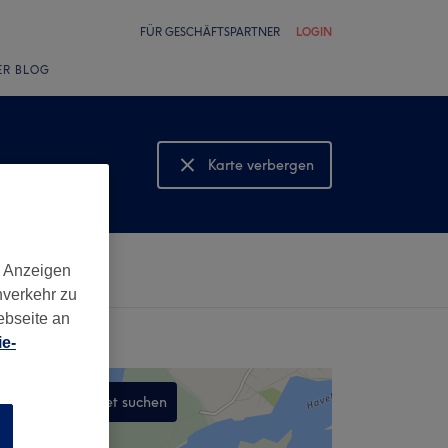
FÜR GESCHÄFTSPARTNER
LOGIN
ER BLOG
Karte verbergen
Karte anzeigen
d Anzeigen
nverkehr zu
ebseite an
e-
In diesem Gebiet suchen
n
,