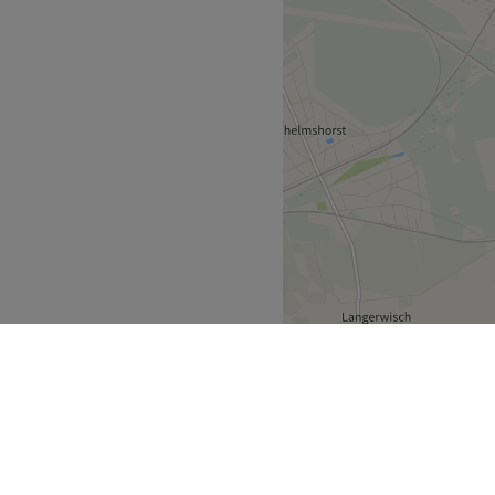
n Potsdam entfernt befindet
tion von Der Haarchitekt
Interieur hell und stylisch,
Entspannen können, während
ren Philosophie verschrieben
 Impulsen aus der Fashion-
ativität und viel
 Der Haarchitekt Haare
die Mitarbeiter von Der
legeprodukte von Paul
hne Termin einen
lle Wartezeiten entstehen,
Haarchitekt vorgesorgt - in
schauen oder Wii spielen.