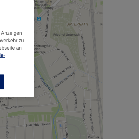
d Anzeigen
nverkehr zu
ebseite an
e-
n