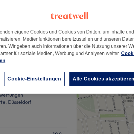
te, Düsseldorf
nzeiten
enden eigene Cookies und Cookies von Dritten, um Inhalte un
ab
225 €
ng
nalisieren, Medienfunktionen bereitzustellen und unseren Date
Spare bis zu 14%
ren. Wir geben auch Informationen über die Nutzung unserer W
artner für soziale Medien, Werbung und Analysen weiter.
Cooki
ien
Cookie-Einstellungen
Alle Cookies akzeptiere
air Düsseldorf
wertungen
te, Düsseldorf
eldorf makes beauty hearts
ve range of cosmetic