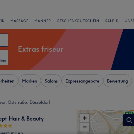
IK
MASSAGE
MÄNNER
GESCHENKGUTSCHEIN
SALE %
UNS
Extras friseur
atum
rheiten
Marken
Salons
Expressangebote
Bewertung
 von Oststraße, Düsseldorf
+
ept Hair & Beauty
−
wertungen