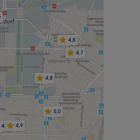
9
4,8
4,7
4,8
5,0
4,9
4,7