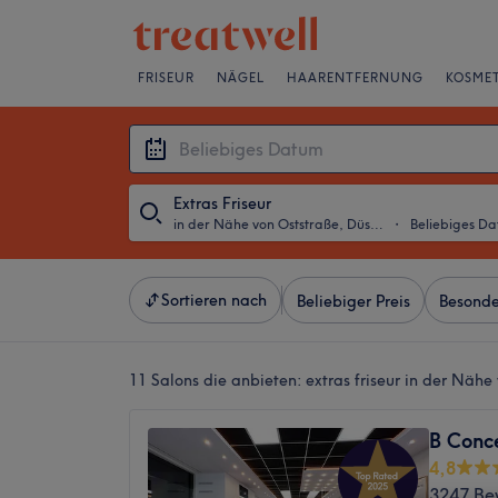
FRISEUR
NÄGEL
HAARENTFERNUNG
KOSMET
Extras Friseur
in der Nähe von Oststraße, Düsseldorf
・
Beliebiges D
Sortieren nach
Beliebiger Preis
Besonde
11 Salons die anbieten:
extras friseur in der Nähe
B Conc
4,8
3247 Be