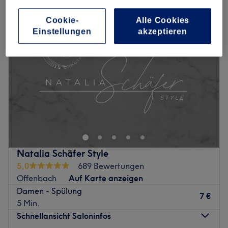
Cookie-
Alle Cookies
Einstellungen
akzeptieren
Natalia Schäfer Style
5,0
689 Bewertungen
Offenbach
Auf Karte anzeigen
Damen - Spülung
7 €
5 Min.
Schnellansicht Saloninfos