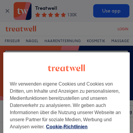
Treatwell
Use app
130K
LOGIN
FRISEUR
NÄGEL
HAARENTFERNUNG
KOSMETIK
MASSAGE
Wir verwenden eigene Cookies und Cookies von
Dritten, um Inhalte und Anzeigen zu personalisieren,
Medienfunktionen bereitzustellen und unseren
Datenverkehr zu analysieren. Wir geben auch
Sortieren nach
Salons
Expressangebote
Bewertung
Informationen über die Nutzung unserer Webseite an
unsere Partner für soziale Medien, Werbung und
Analysen weiter.
Cookie-Richtlinien
Ein Salon, der anbietet:
extras friseur in Innenstadt, Offenbach