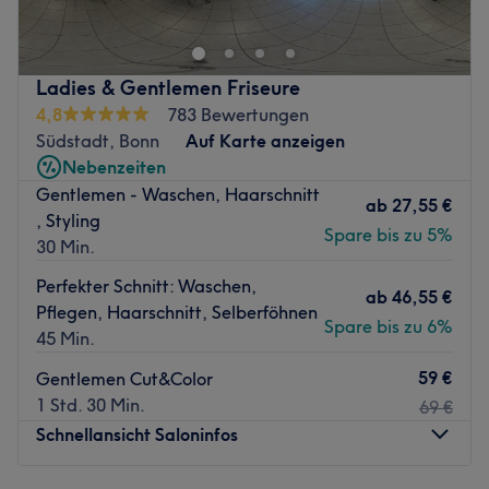
Tagesordnung. Der Friseursalon in der Bonner Südstadt
und seine tollen Mitarbeiter verbinden ansprechendes
Ambiente mit hoher Servicequalität und einer
Ladies & Gentlemen Friseure
erstklassigen Behandlung. Deinen Wunschtermin
4,8
783 Bewertungen
bekommst du einfach und bequem online oder per App
Südstadt, Bonn
Auf Karte anzeigen
mit Treatwell!
Nebenzeiten
Gentlemen - Waschen, Haarschnitt
Das Beauty Hair Salon Team arbeitet mit vielen
ab
27,55 €
, Styling
hochwertigen Markenprodukten und verkauft diese auch
Spare bis zu 5%
30 Min.
an seine Kundinnen und Kunden. Mit viel Liebe und
Leidenschaft werden hier deine Haare coloriert und
Perfekter Schnitt: Waschen,
ab
46,55 €
wieder schick gemacht. Hier kann man es sich gut gehen
Pflegen, Haarschnitt, Selberföhnen
Spare bis zu 6%
lassen, entspannt bei guter Musik und einem leckeren
45 Min.
Kaffee die Zeit vergessen und einfach abschalten und
59 €
Gentlemen Cut&Color
entspannen.
1 Std. 30 Min.
69 €
Zurück zur Salonansicht
Schnellansicht Saloninfos