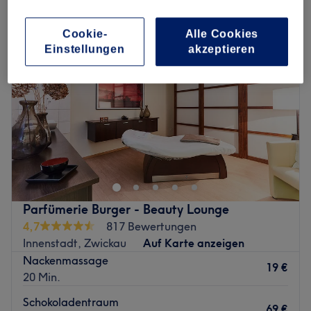
Cookie-
Alle Cookies
Einstellungen
akzeptieren
Parfümerie Burger - Beauty Lounge
4,7
817 Bewertungen
Innenstadt, Zwickau
Auf Karte anzeigen
Nackenmassage
19 €
20 Min.
Schokoladentraum
69 €