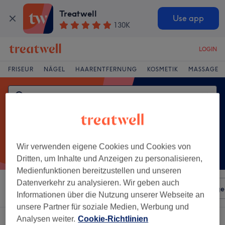
Treatwell
Use app
130K
LOGIN
FRISEUR
NÄGEL
HAARENTFERNUNG
KOSMETIK
MASSAGE
Wir verwenden eigene Cookies und Cookies von
Dritten, um Inhalte und Anzeigen zu personalisieren,
Medienfunktionen bereitzustellen und unseren
Datenverkehr zu analysieren. Wir geben auch
Sortieren nach
Beliebiger Preis
Salons
Expressange
Informationen über die Nutzung unserer Webseite an
unsere Partner für soziale Medien, Werbung und
Analysen weiter.
Cookie-Richtlinien
Ein Salon, der anbietet:
entspannungsmassage in Innenstadt, Zwickau