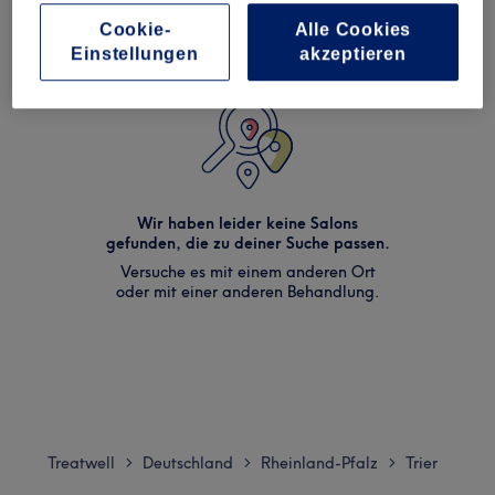
Cookie-
Alle Cookies
Einstellungen
akzeptieren
Wir haben leider keine Salons
gefunden, die zu deiner Suche passen.
Versuche es mit einem anderen Ort
oder mit einer anderen Behandlung.
Treatwell
Deutschland
Rheinland-Pfalz
Trier
>
>
>