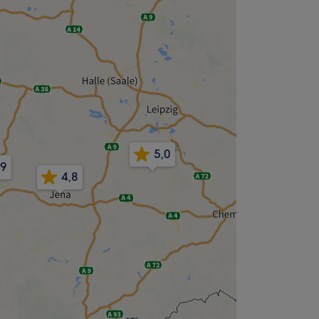
5,0
,9
4,8