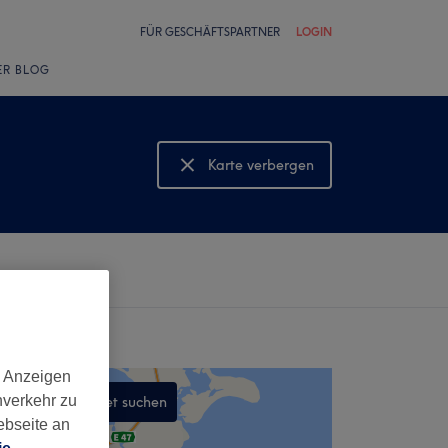
FÜR GESCHÄFTSPARTNER
LOGIN
ER BLOG
Karte verbergen
Karte anzeigen
d Anzeigen
nverkehr zu
In diesem Gebiet suchen
ebseite an
,