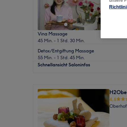
unsere P
Altstadt,
Richtlin
Vina Massage
45 Min. - 1 Std. 30 Min.
Detox/Entgiftung Massage
55 Min. - 1 Std. 45 Min.
Schnellansicht Saloninfos
Montag
09:00
–
19:00
Dienstag
09:00
–
19:00
H2Obe
Mittwoch
09:00
–
19:00
4,6
Donnerstag
09:00
–
19:00
Oberhof
Freitag
09:00
–
19:00
Samstag
09:00
–
19:00
Sonntag
Geschlossen