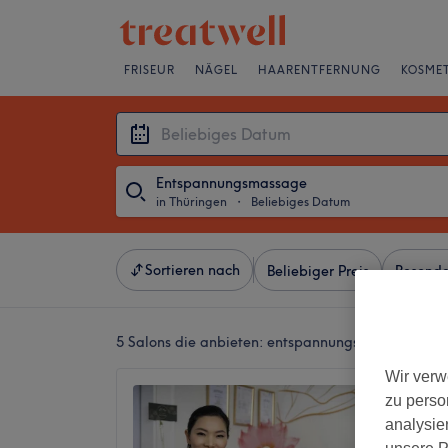
FRISEUR
NÄGEL
HAARENTFERNUNG
KOSMET
Entspannungsmassage
in Thüringen
・
Beliebiges Datum
Sortieren nach
Beliebiger Preis
Besonde
5 Salons die anbieten:
entspannungsmassagen in 
Wir verw
Lanna 
zu perso
Spa
analysie
4,9