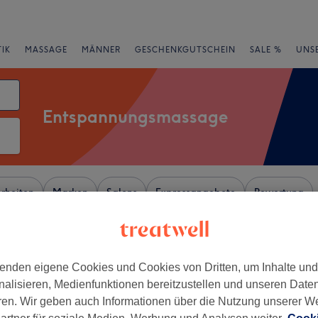
IK
MASSAGE
MÄNNER
GESCHENKGUTSCHEIN
SALE %
UNS
Entspannungsmassage
rheiten
Marken
Salons
Expressangebote
Bewertung
Thüringen
enden eigene Cookies und Cookies von Dritten, um Inhalte un
+
Massage - Wellness
nalisieren, Medienfunktionen bereitzustellen und unseren Date
−
ren. Wir geben auch Informationen über die Nutzung unserer W
199 Bewertungen