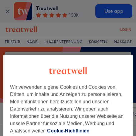
Treatwell
Use app
130K
LOGIN
FRISEUR
NÄGEL
HAARENTFERNUNG
KOSMETIK
MASSAGE
Wir verwenden eigene Cookies und Cookies von
Dritten, um Inhalte und Anzeigen zu personalisieren,
Medienfunktionen bereitzustellen und unseren
Datenverkehr zu analysieren. Wir geben auch
Sortieren nach
Beliebiger Preis
Besonderheiten
Sal
Informationen über die Nutzung unserer Webseite an
unsere Partner für soziale Medien, Werbung und
Analysen weiter.
Cookie-Richtlinien
Ein Salon, der anbietet:
entspannungsmassage in Straubing, Bayern