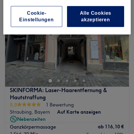
Cookie-
Alle Cookies
Einstellungen
akzeptieren
SKINFORMA: Laser-Haarentfernung &
Hautstraffung
5,0
1 Bewertung
Straubing, Bayern
Auf Karte anzeigen
Nebenzeiten
ab
116,10 €
Ganzkörpermassage