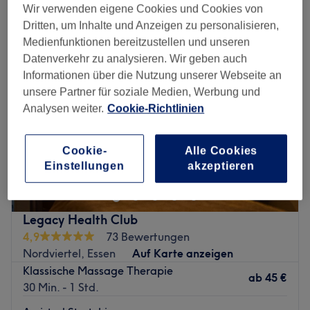
entspannungsmassagen in der Nähe von Stadtbezirk V, Essen
Wir verwenden eigene Cookies und Cookies von
Dritten, um Inhalte und Anzeigen zu personalisieren,
Medienfunktionen bereitzustellen und unseren
Datenverkehr zu analysieren. Wir geben auch
Informationen über die Nutzung unserer Webseite an
unsere Partner für soziale Medien, Werbung und
Analysen weiter.
Cookie-Richtlinien
Cookie-
Alle Cookies
Einstellungen
akzeptieren
Legacy Health Club
4,9
73 Bewertungen
Nordviertel, Essen
Auf Karte anzeigen
Klassische Massage Therapie
ab
45 €
30 Min. - 1 Std.