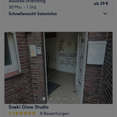
Assisted Stretching
ab
29 €
30 Min. - 1 Std.
Schnellansicht Saloninfos
Montag
11:00
–
20:00
Dienstag
11:00
–
20:00
Mittwoch
11:00
–
20:00
Donnerstag
Geschlossen
Freitag
08:00
–
17:00
Samstag
Geschlossen
Sonntag
Geschlossen
Du hattest einen stressigen Tag und sehnst dich nach
innerer Ausgeglichenheit? Dann statte dem Studio
Legacy Helath Club in Essen unbedingt einen Besuch ab.
Hot Stone Behandlungen, schwedische, hawaiianische
oder thailändische Massagen - hier kannst du vom Alltag
Sneki Glow Studio
abschalten und dich verwöhnen lassen.
5,0
8 Bewertungen