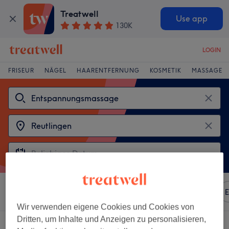
Treatwell
Use app
130K
LOGIN
FRISEUR
NÄGEL
HAARENTFERNUNG
KOSMETIK
MASSAGE
Sortieren nach
Beliebiger Preis
Marken
Salons
E
Wir verwenden eigene Cookies und Cookies von
Dritten, um Inhalte und Anzeigen zu personalisieren,
2 Salons die anbieten: