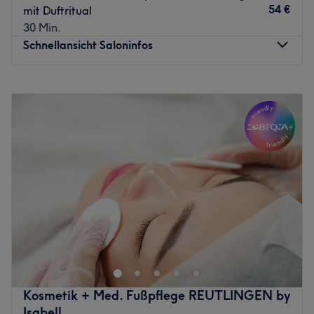
54 €
mit Duftritual
30 Min.
Schnellansicht Saloninfos
Montag
Geschlossen
Dienstag
08:00
–
18:00
Mittwoch
08:00
–
18:00
Donnerstag
08:00
–
18:00
Freitag
08:00
–
18:00
Samstag
Geschlossen
Sonntag
Geschlossen
Willkommen bei Jettenburger Frisurenmeisterei by
Christine Huiss in Kusterdingen, ein wahrer Geheimtipp
für alle die auf der Suche nach vielfältigen
Friseurdienstleistungen sind. Für Herren gibt es hier auch
professionelle Colorationen. Überzeuge dich selbst und
Kosmetik + Med. Fußpflege REUTLINGEN by
buche deinen Termin direkt und unkompliziert über die
Isabell