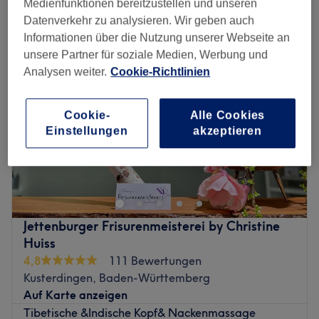
Medienfunktionen bereitzustellen und unseren
entspannungsmassagen in der Nähe von Reutlingen
Datenverkehr zu analysieren. Wir geben auch
Informationen über die Nutzung unserer Webseite an
unsere Partner für soziale Medien, Werbung und
Analysen weiter.
Cookie-Richtlinien
Cookie-
Alle Cookies
Einstellungen
akzeptieren
Jettenburger Frisurenmeisterei by Christine
Huiss
4,8
111 Bewertungen
Kusterdingen, Baden-Württemberg
Auf Karte anzeigen
Tibetische &Indische Kopf& Nackenmassage