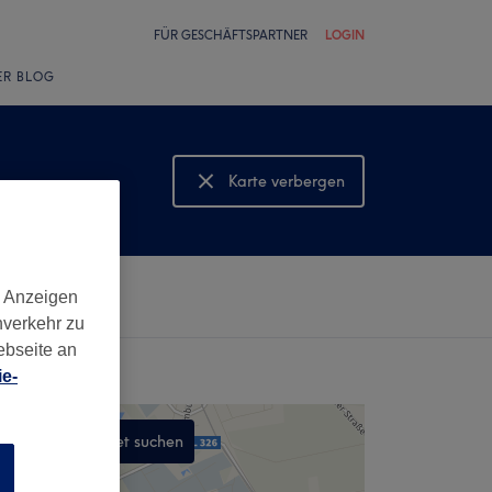
FÜR GESCHÄFTSPARTNER
LOGIN
ER BLOG
Karte verbergen
Karte anzeigen
d Anzeigen
nverkehr zu
ebseite an
e-
In diesem Gebiet suchen
n
,