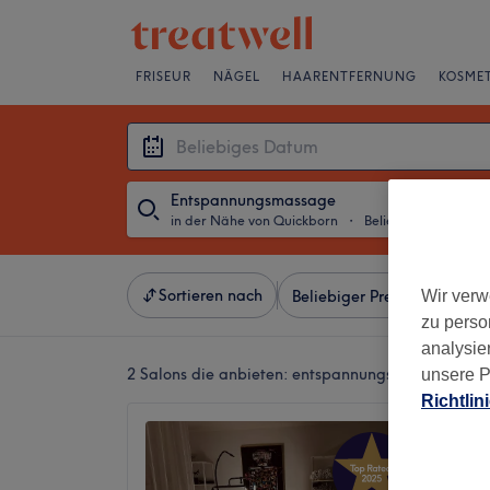
FRISEUR
NÄGEL
HAARENTFERNUNG
KOSMET
Entspannungsmassage
in der Nähe von Quickborn
・
Beliebiges Datum
Sortieren nach
Wir verw
Beliebiger Preis
Besonde
zu perso
analysie
2 Salons die anbieten:
entspannungsmassagen in 
unsere P
Richtlin
Mariko
5,0
Quickbo