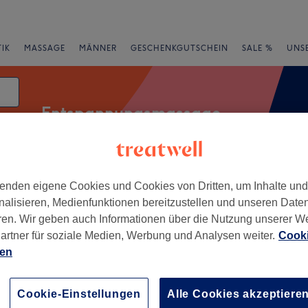
IK
MASSAGE
MÄNNER
GESCHENKGUTSCHEIN
SALE %
UNS
Entspannungsmassage
enden eigene Cookies und Cookies von Dritten, um Inhalte un
rheiten
Salons
Expressangebote
Bewertung
nalisieren, Medienfunktionen bereitzustellen und unseren Date
ren. Wir geben auch Informationen über die Nutzung unserer W
der Nähe von Quickborn
artner für soziale Medien, Werbung und Analysen weiter.
Cooki
ien
+
 Lashes Quickborn
371 Bewertungen
−
Cookie-Einstellungen
Alle Cookies akzeptiere
rn