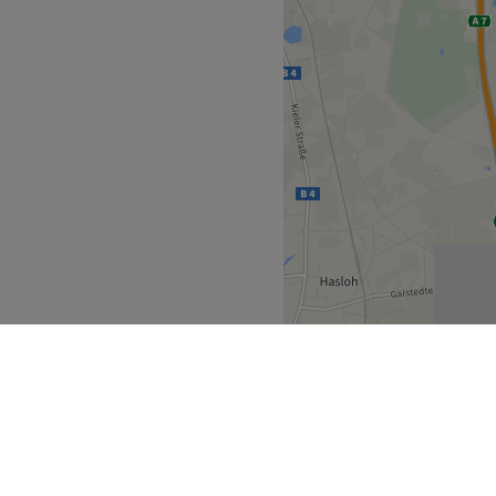
stellt. Hier kannst du dem
 angenehmen, gepflegten
zentralen Lage ist das
eiten direkt vor der Tür und
hrsmittel.
Zurück zur Salonansicht