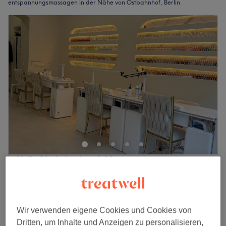
entspannungsmassagen in der Nähe von Ostbahnhof, Berlin
Kelly Nails Lashes & Massage
4,5
1674 Bewertungen
Friedrichshain, Berlin
Auf Karte anzeigen
Nebenzeiten
ab
45 €
Ganzkörpermassage
Wir verwenden eigene Cookies und Cookies von
1 Std.
Spare bis zu 10%
Dritten, um Inhalte und Anzeigen zu personalisieren,